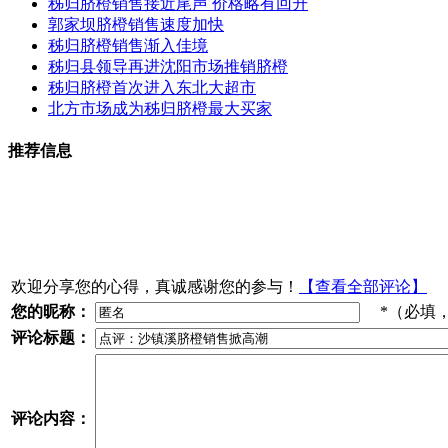
秭归脐橙销售接近尾声 价格略有回升
郭家坝脐橙销售速度加快
秭归脐橙销售渐入佳境
秭归县领导再进沈阳市场推销脐橙
秭归脐橙首次进入东北大超市
北方市场成为秭归脐橙最大买家
推荐信息
欢迎分享您的心得，真诚感谢您的参与！
【查看全部评论】
您的昵称：
*（必填
评论标题：
评论内容：