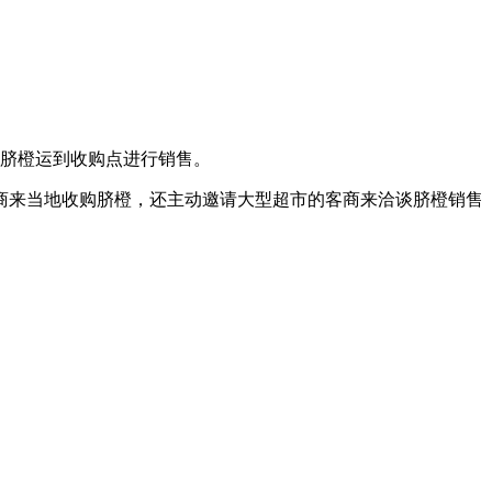
脐橙运到收购点进行销售。
商来当地收购脐橙，还主动邀请大型超市的客商来洽谈脐橙销售