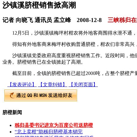
沙镇溪脐橙销售掀高潮
记者 向晓飞 通讯员 孟立峰 2008-12-8
三峡秭归在
12月5日，沙镇溪镇梅坪村柑农将外地客商围得水泄不通，
得知有外地客商来梅坪村收购普通脐橙，柑农们非常高兴，
沙镇溪镇党委政府高度重视脐橙销售工作。近段时间，他们主
业务。脐橙销售已在全镇掀起了高潮。
截至目前，全镇的脐橙销售已超过2000吨，占整个脐橙产量
【发表评论】
【文章纠错】
【关闭页面】
脐橙新闻
秭归县委书记进京为百度公司送脐橙
“北上卖柑”助秭归脐橙基本销完