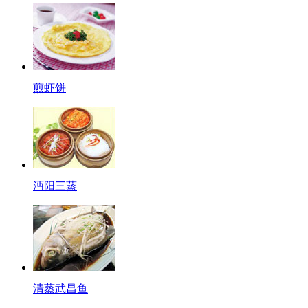
煎虾饼
沔阳三蒸
清蒸武昌鱼