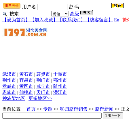
用户名
密 码
搜索
高级
【设为首页】
【加入收藏】
【联系我们】
【访客留言】
En
|
繁
武汉市
|
黄石市
|
襄樊市
|
十堰市
荆州市
|
宜昌市
|
荆门市
|
鄂州市
孝感市
|
黄冈市
|
咸宁市
|
随州市
恩施市
|
仙桃市
|
天门市
|
潜江市
神农架地区
|
更多地区>>
当前位置：
首页
>>
专题
>>
秭归脐橙销售
>>
脐橙新闻
>> 正