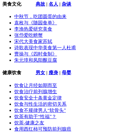
美食文化
典故
|
名人
|
杂谈
中秋节，吃团圆蛋的由来
袁枚与《随园食单》
李渔热爱研究美食
张岱爱吃螃蟹
宋代大美食家苏轼
诗歌表现中华美食第一人杜甫
曹操与《四时食制》
朱元璋和凤阳酿豆腐
健康饮食
男女
|
瘦身
|
母婴
饮食让月经如期而至
饮食治疗前列腺增生
饮食安全十条黄金定律
饮食与性生活的密切关系
饮食不规律男人“软骨头”
饮茶有助于“性福”？
饮茶-健康之友
食用西红柿可预防前列腺癌