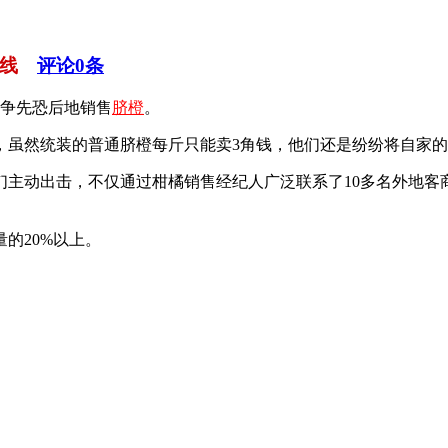
线
评论
0
条
争先恐后地销售
脐橙
。
虽然统装的普通脐橙每斤只能卖3角钱，他们还是纷纷将自家的
动出击，不仅通过柑橘销售经纪人广泛联系了10多名外地客
的20%以上。