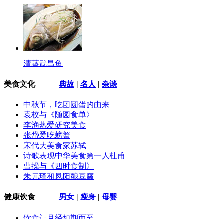
清蒸武昌鱼
美食文化
典故
|
名人
|
杂谈
中秋节，吃团圆蛋的由来
袁枚与《随园食单》
李渔热爱研究美食
张岱爱吃螃蟹
宋代大美食家苏轼
诗歌表现中华美食第一人杜甫
曹操与《四时食制》
朱元璋和凤阳酿豆腐
健康饮食
男女
|
瘦身
|
母婴
饮食让月经如期而至