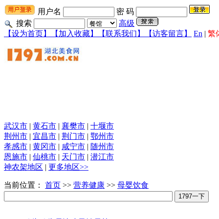
用户名
密 码
搜索
高级
【设为首页】
【加入收藏】
【联系我们】
【访客留言】
En
|
繁
武汉市
|
黄石市
|
襄樊市
|
十堰市
荆州市
|
宜昌市
|
荆门市
|
鄂州市
孝感市
|
黄冈市
|
咸宁市
|
随州市
恩施市
|
仙桃市
|
天门市
|
潜江市
神农架地区
|
更多地区>>
当前位置：
首页
>>
营养健康
>>
母婴饮食