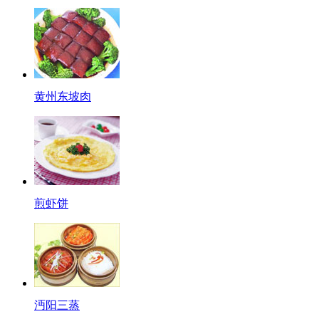
黄州东坡肉
煎虾饼
沔阳三蒸