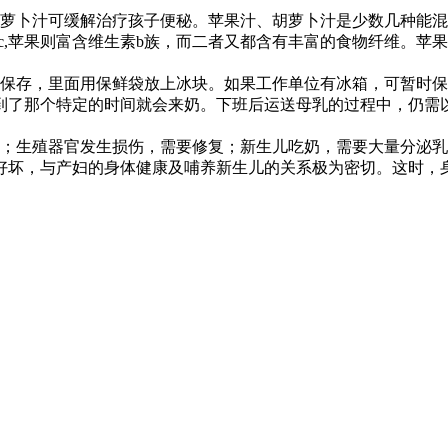
萝卜汁可缓解治疗孩子便秘。苹果汁、胡萝卜汁是少数几种能混
c,苹果则富含维生素b族，而二者又都含有丰富的食物纤维。苹果
保存，里面用保鲜袋放上冰块。如果工作单位有冰箱，可暂时保
到了那个特定的时间就会来奶。下班后运送母乳的过程中，仍需以
；生殖器官发生损伤，需要修复；新生儿吃奶，需要大量分泌乳
好坏，与产妇的身体健康及哺养新生儿的关系极为密切。这时，身