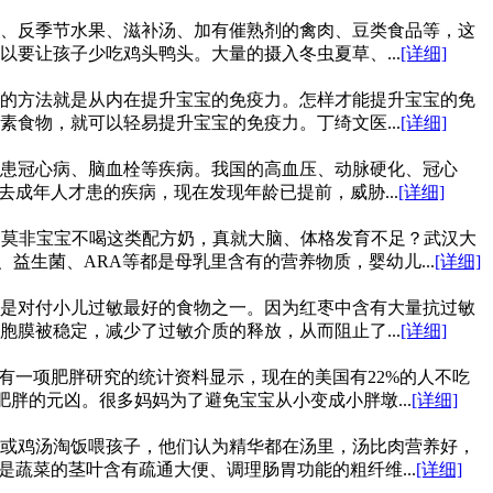
、反季节水果、滋补汤、加有催熟剂的禽肉、豆类食品等，这
要让孩子少吃鸡头鸭头。大量的摄入冬虫夏草、...
[详细]
的方法就是从内在提升宝宝的免疫力。怎样才能提升宝宝的免
食物，就可以轻易提升宝宝的免疫力。丁绮文医...
[详细]
会患冠心病、脑血栓等疾病。我国的高血压、动脉硬化、冠心
成年人才患的疾病，现在发现年龄已提前，威胁...
[详细]
分，莫非宝宝不喝这类配方奶，真就大脑、体格发育不足？武汉大
益生菌、ARA等都是母乳里含有的营养物质，婴幼儿...
[详细]
是对付小儿过敏最好的食物之一。因为红枣中含有大量抗过敏
膜被稳定，减少了过敏介质的释放，从而阻止了...
[详细]
有一项肥胖研究的统计资料显示，现在的美国有22%的人不吃
肥胖的元凶。很多妈妈为了避免宝宝从小变成小胖墩...
[详细]
或鸡汤淘饭喂孩子，他们认为精华都在汤里，汤比肉营养好，
蔬菜的茎叶含有疏通大便、调理肠胃功能的粗纤维...
[详细]