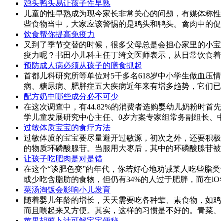
鸡头鸭头易让孩子性早熟
儿童的性早熟成为现今家长非常关心的问题，有媒体称性
些食物当中，大家应该警惕的是鸡头和鸭头。禽肉中的促
饮食帮你提高免疫力
又到了季节交替的时候，很多父母总是会担心家里的小宝
疫力呢？书田小儿科主任丁绮文医师表示，从日常饮食着
预防成人病必须从孩子的膳食抓起
首都儿科研究所等单位对5千多名618岁中小学生做血
病、糖尿病、肥胖症五大疾病近年来有增多趋势，它们已被
配方奶中哪些成分必不可少
在这次调查中，有44.82%的消费者选购婴幼儿奶粉
学儿童发展研究中心主任、0岁方案专家组常务副组长、中
过敏体质宝宝的食疗方法
过敏体质的宝宝要尽量避开过敏源，初次之外，还要积极
的物质环磷酸腺苷。当服用大枣后，其中的环磷酸腺苷被
让孩子吃肥肉是对是错
在这个“谈肥色变”的年代，你若好心地劝诫某人吃些脂
或少吃含脂肪的食物，但仍有34%的人过于肥胖，而在l
菜汤淘饭会影响小儿发育
随着婴儿年龄的增长，天天需要吃各种荤、素食物，如鸡
而且喂起来又方便。其实，这样的习惯是不好的。青菜、荠
苹果胡萝卜汁可解宝宝便秘