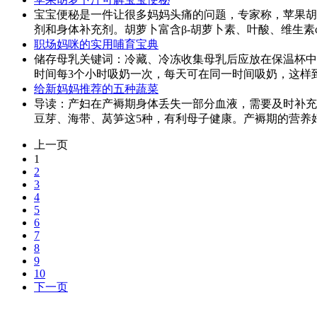
宝宝便秘是一件让很多妈妈头痛的问题，专家称，苹果胡
剂和身体补充剂。胡萝卜富含β-胡萝卜素、叶酸、维生素
职场妈咪的实用哺育宝典
储存母乳关键词：冷藏、冷冻收集母乳后应放在保温杯中
时间每3个小时吸奶一次，每天可在同一时间吸奶，这样
给新妈妈推荐的五种蔬菜
导读：产妇在产褥期身体丢失一部分血液，需要及时补充
豆芽、海带、莴笋这5种，有利母子健康。产褥期的营养
上一页
1
2
3
4
5
6
7
8
9
10
下一页