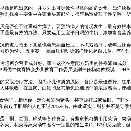
早熟是吃出来的，并罗列出可导致性早熟的高危饮食，如洋快餐
熟剂残余主要集中在家禽头颈部分，很容易造成孩子性早熟，所以
贝是否会不注重就生病了。要预防恼人的情况发生，最有效根本
手是最有效的办法。只要运用宝宝平日喝的牛奶，添加富含营养素
压情况调查后指出：儿童也会患高血压症，不抓紧治疗，成年后还
称为“死亡五重奏”。高血压和动脉粥样硬化起自儿童。有些过去
时首先考虑所含营养成分好。家长这么在意配方奶里的特殊添加成
国优生优育协会少儿教育工作委员会副主任杨健教授说，DHA、
的采取治疗方法。因为小儿体质的原因，食疗是最佳选择。红枣
人体吸收，在血浆、白细胞及其他免疫细胞中的浓度增高，使细胞
类食物吧，相信你一定会被骂为猪头，甚至被打成熊猫眼。而国外
O年前过于肥胖的人也不过26%左右。由此证实，脂肪并不是导致
蛋、粥、烂面、碎菜等各种食品。有些家长习惯于用菜汤、肉汤
菜、花菜等蔬菜汤中含有一定量的维生素C、B2和尼克酸，但是