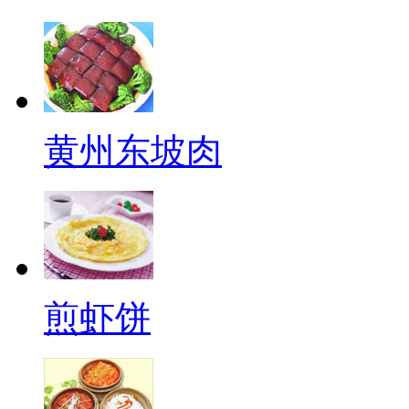
黄州东坡肉
煎虾饼