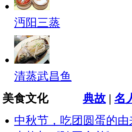
沔阳三蒸
清蒸武昌鱼
美食文化
典故
|
名
中秋节，吃团圆蛋的由