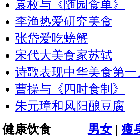
袁枚与《随园食单》
李渔热爱研究美食
张岱爱吃螃蟹
宋代大美食家苏轼
诗歌表现中华美食第一
曹操与《四时食制》
朱元璋和凤阳酿豆腐
健康饮食
男女
|
瘦