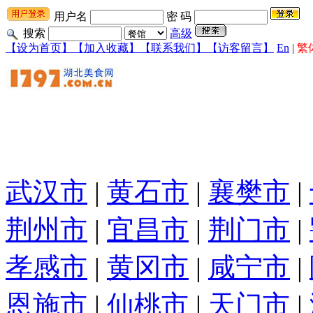
用户名
密 码
搜索
高级
【设为首页】
【加入收藏】
【联系我们】
【访客留言】
En
|
繁
武汉市
|
黄石市
|
襄樊市
|
荆州市
|
宜昌市
|
荆门市
|
孝感市
|
黄冈市
|
咸宁市
|
恩施市
|
仙桃市
|
天门市
|