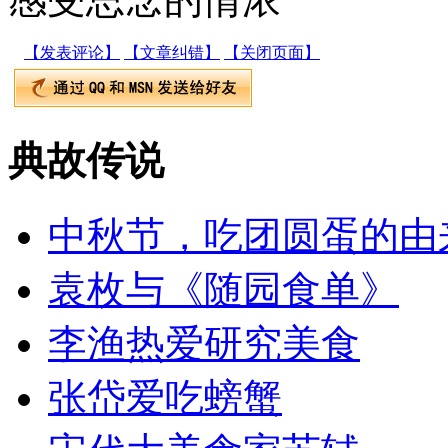
【发表评论】
【文章纠错】
【关闭页面】
典故传说
中秋节，吃团圆蛋的由
袁枚与《随园食单》
李渔热爱研究美食
张岱爱吃螃蟹