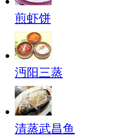
煎虾饼
沔阳三蒸
清蒸武昌鱼