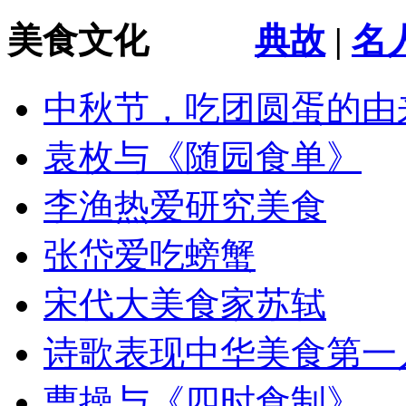
美食文化
典故
|
名
中秋节，吃团圆蛋的由
袁枚与《随园食单》
李渔热爱研究美食
张岱爱吃螃蟹
宋代大美食家苏轼
诗歌表现中华美食第一
曹操与《四时食制》