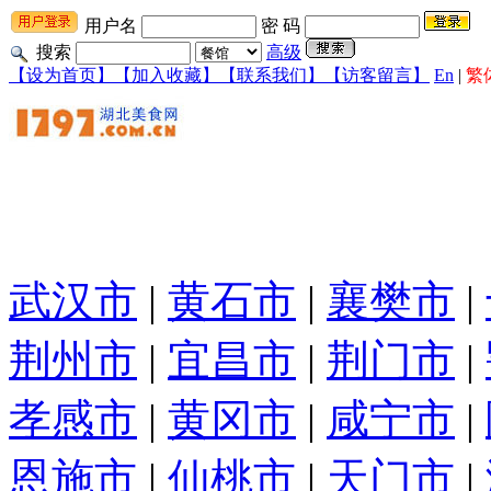
用户名
密 码
搜索
高级
【设为首页】
【加入收藏】
【联系我们】
【访客留言】
En
|
繁
武汉市
|
黄石市
|
襄樊市
|
荆州市
|
宜昌市
|
荆门市
|
孝感市
|
黄冈市
|
咸宁市
|
恩施市
|
仙桃市
|
天门市
|