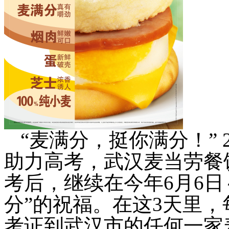
“麦满分，挺你满分！”
2
助力高考，武汉麦当劳餐
考后，继续在今年
6
月
6
日
分”的祝福。在这
3
天里，
考证到武汉市的任何一家