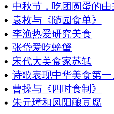
中秋节，吃团圆蛋的由
袁枚与《随园食单》
李渔热爱研究美食
张岱爱吃螃蟹
宋代大美食家苏轼
诗歌表现中华美食第一
曹操与《四时食制》
朱元璋和凤阳酿豆腐