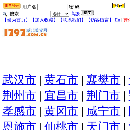
用户名
密 码
搜索
高级
【设为首页】
【加入收藏】
【联系我们】
【访客留言】
En
|
繁
武汉市
|
黄石市
|
襄樊市
|
荆州市
|
宜昌市
|
荆门市
|
孝感市
|
黄冈市
|
咸宁市
|
恩施市
|
仙桃市
|
天门市
|