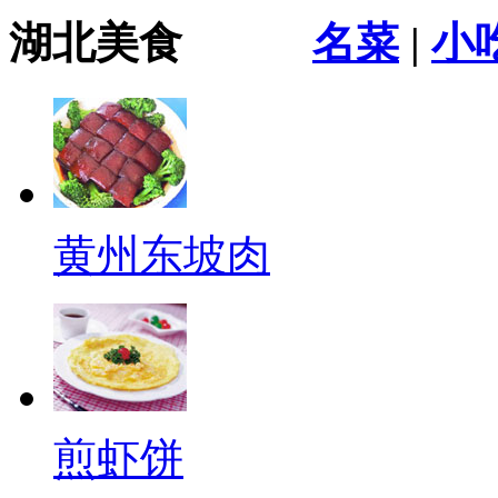
湖北美食
名菜
|
小
黄州东坡肉
煎虾饼