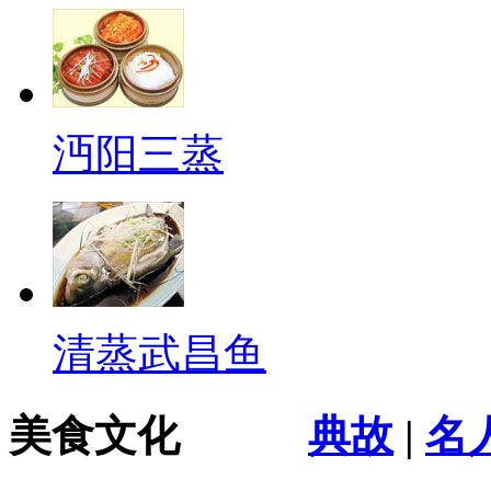
沔阳三蒸
清蒸武昌鱼
美食文化
典故
|
名