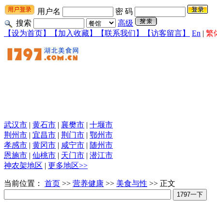
用户名
密 码
搜索
高级
【设为首页】
【加入收藏】
【联系我们】
【访客留言】
En
|
繁
武汉市
|
黄石市
|
襄樊市
|
十堰市
荆州市
|
宜昌市
|
荆门市
|
鄂州市
孝感市
|
黄冈市
|
咸宁市
|
随州市
恩施市
|
仙桃市
|
天门市
|
潜江市
神农架地区
|
更多地区>>
当前位置：
首页
>>
营养健康
>>
美食与性
>> 正文