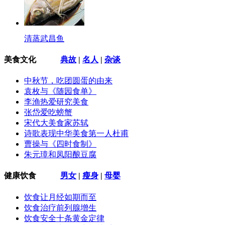
清蒸武昌鱼
美食文化
典故
|
名人
|
杂谈
中秋节，吃团圆蛋的由来
袁枚与《随园食单》
李渔热爱研究美食
张岱爱吃螃蟹
宋代大美食家苏轼
诗歌表现中华美食第一人杜甫
曹操与《四时食制》
朱元璋和凤阳酿豆腐
健康饮食
男女
|
瘦身
|
母婴
饮食让月经如期而至
饮食治疗前列腺增生
饮食安全十条黄金定律