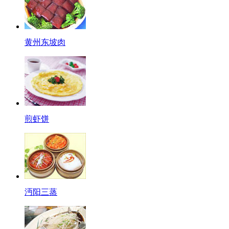
黄州东坡肉
煎虾饼
沔阳三蒸