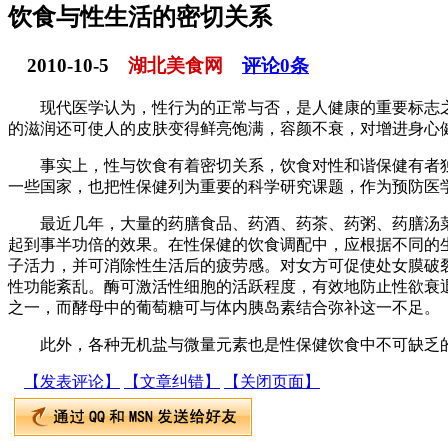
饮食与性生活的密切关系
2010-10-5
湖北美食网
评论
0
条
现代医学认为，性行为的正常与否，是人健康的重要标志之
的滋润还可使人的皮肤变得鲜亮饱满，容颜不衰，对增进身心
事实上，性与饮食有着密切关系，饮食对性和谐保健有者独特
一些国家，也把性保健列为重要的科学研究课题，作为预防医
最近几年，大量的药膳食品、药酒、药茶、药粥、药膳汤菜
起到事半功倍的效果。在性保健的饮食调配中，应根据不同的
子活力，并可消除性生活后的疲劳感。对女方可促使处女膜破
性功能紊乱。酶可激活性细胞的活跃程度，有效地防止性欲衰
之一，而酵母中的葡萄糖可与体内胰岛素结合弥补这一不足。
此外，各种无机盐与微量元素也是性保健饮食中不可缺乏的
【发表评论】
【文章纠错】
【关闭页面】