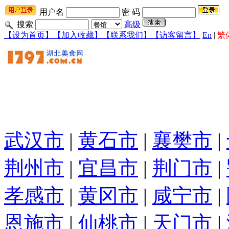
用户名
密 码
搜索
高级
【设为首页】
【加入收藏】
【联系我们】
【访客留言】
En
|
繁
武汉市
|
黄石市
|
襄樊市
|
荆州市
|
宜昌市
|
荆门市
|
孝感市
|
黄冈市
|
咸宁市
|
恩施市
|
仙桃市
|
天门市
|