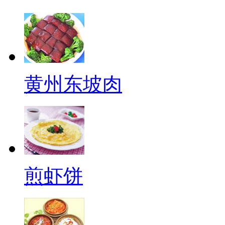
黄州东坡肉
煎虾饼