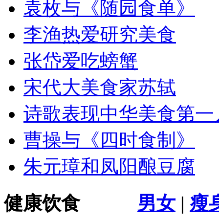
袁枚与《随园食单》
李渔热爱研究美食
张岱爱吃螃蟹
宋代大美食家苏轼
诗歌表现中华美食第一
曹操与《四时食制》
朱元璋和凤阳酿豆腐
健康饮食
男女
|
瘦