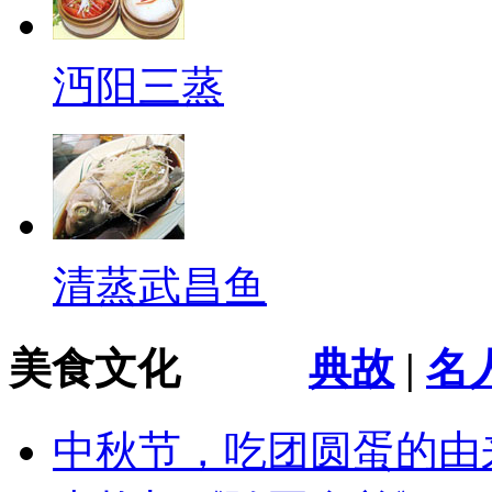
沔阳三蒸
清蒸武昌鱼
美食文化
典故
|
名
中秋节，吃团圆蛋的由