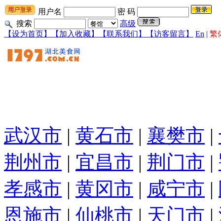
用户名
密 码
搜索
高级
【设为首页】
【加入收藏】
【联系我们】
【访客留言】
En
|
繁
武汉市
|
黄石市
|
襄樊市
|
荆州市
|
宜昌市
|
荆门市
|
孝感市
|
黄冈市
|
咸宁市
|
恩施市
|
仙桃市
|
天门市
|