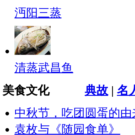
沔阳三蒸
清蒸武昌鱼
美食文化
典故
|
名
中秋节，吃团圆蛋的由
袁枚与《随园食单》