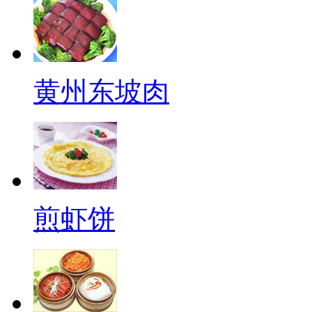
黄州东坡肉
煎虾饼