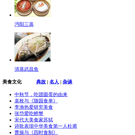
沔阳三蒸
清蒸武昌鱼
美食文化
典故
|
名人
|
杂谈
中秋节，吃团圆蛋的由来
袁枚与《随园食单》
李渔热爱研究美食
张岱爱吃螃蟹
宋代大美食家苏轼
诗歌表现中华美食第一人杜甫
曹操与《四时食制》