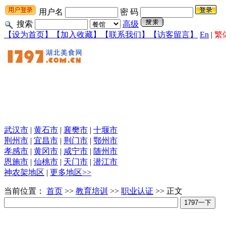
用户名
密 码
搜索
高级
【设为首页】
【加入收藏】
【联系我们】
【访客留言】
En
|
繁
武汉市
|
黄石市
|
襄樊市
|
十堰市
荆州市
|
宜昌市
|
荆门市
|
鄂州市
孝感市
|
黄冈市
|
咸宁市
|
随州市
恩施市
|
仙桃市
|
天门市
|
潜江市
神农架地区
|
更多地区>>
当前位置：
首页
>>
教育培训
>>
职业认证
>> 正文