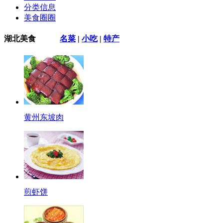
分类信息
美食圈圈
湖北美食
名菜
|
小吃
|
特产
黄州东坡肉
煎虾饼