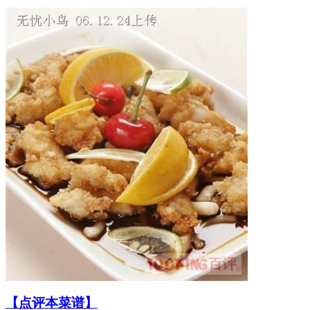
【点评本菜谱】