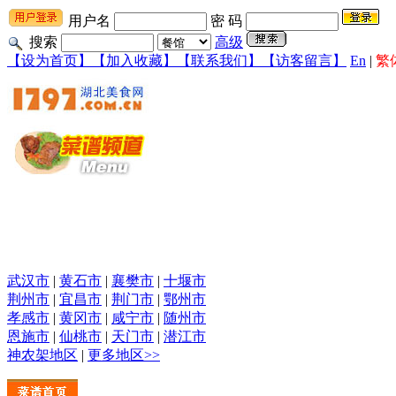
用户名
密 码
搜索
高级
【设为首页】
【加入收藏】
【联系我们】
【访客留言】
En
|
繁
武汉市
|
黄石市
|
襄樊市
|
十堰市
荆州市
|
宜昌市
|
荆门市
|
鄂州市
孝感市
|
黄冈市
|
咸宁市
|
随州市
恩施市
|
仙桃市
|
天门市
|
潜江市
神农架地区
|
更多地区>>