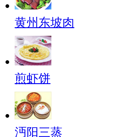
黄州东坡肉
煎虾饼
沔阳三蒸