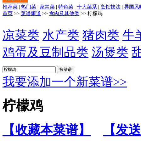
推荐菜
|
热门菜
|
家常菜
|
特色菜
|
十大菜系
|
烹饪技法
|
异国风
首页
>>
菜谱频道
>>
禽肉及其他类
>> 柠檬鸡
凉菜类
水产类
猪肉类
牛
鸡蛋及豆制品类
汤煲类
我要添加一个新菜谱>>
柠檬鸡
【收藏本菜谱】
【发送