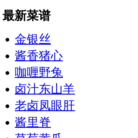
最新菜谱
金银丝
酱香猪心
咖喱野兔
卤汁东山羊
老卤凤眼肝
酱里脊