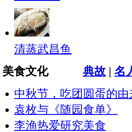
清蒸武昌鱼
美食文化
典故
|
名
中秋节，吃团圆蛋的由
袁枚与《随园食单》
李渔热爱研究美食