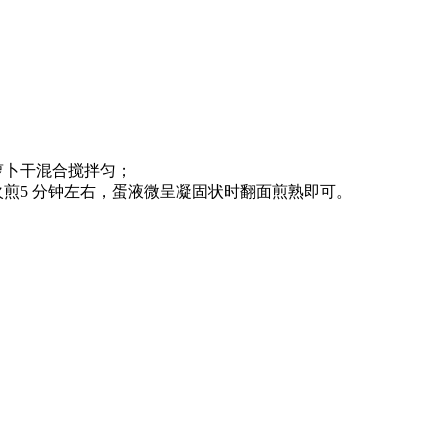
萝卜干混合搅拌匀；
火煎5 分钟左右，蛋液微呈凝固状时翻面煎熟即可。