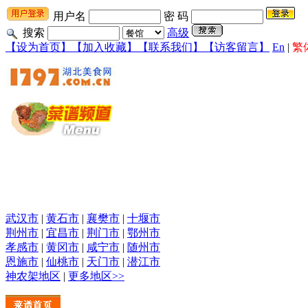
用户名
密 码
搜索
高级
【设为首页】
【加入收藏】
【联系我们】
【访客留言】
En
|
繁
武汉市
|
黄石市
|
襄樊市
|
十堰市
荆州市
|
宜昌市
|
荆门市
|
鄂州市
孝感市
|
黄冈市
|
咸宁市
|
随州市
恩施市
|
仙桃市
|
天门市
|
潜江市
神农架地区
|
更多地区>>