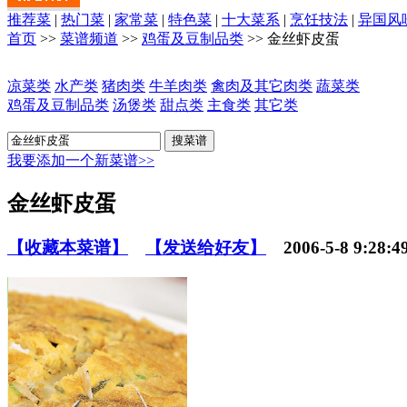
推荐菜
|
热门菜
|
家常菜
|
特色菜
|
十大菜系
|
烹饪技法
|
异国风
首页
>>
菜谱频道
>>
鸡蛋及豆制品类
>> 金丝虾皮蛋
凉菜类
水产类
猪肉类
牛羊肉类
禽肉及其它肉类
蔬菜类
鸡蛋及豆制品类
汤煲类
甜点类
主食类
其它类
我要添加一个新菜谱>>
金丝虾皮蛋
【收藏本菜谱】
【发送给好友】
2006-5-8 9:28:4