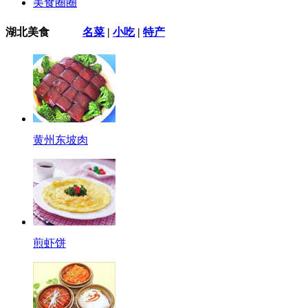
美食圈圈
湖北美食
名菜
|
小吃
|
特产
黄州东坡肉
煎虾饼