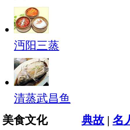
沔阳三蒸
清蒸武昌鱼
美食文化
典故
|
名