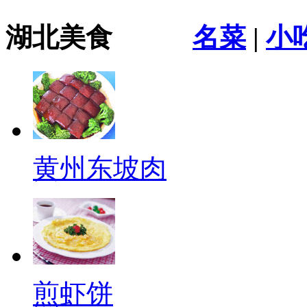
湖北美食
名菜
|
小
黄州东坡肉
煎虾饼