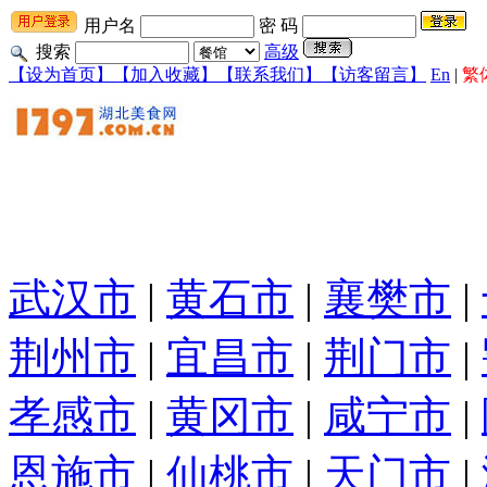
用户名
密 码
搜索
高级
【设为首页】
【加入收藏】
【联系我们】
【访客留言】
En
|
繁
武汉市
|
黄石市
|
襄樊市
|
荆州市
|
宜昌市
|
荆门市
|
孝感市
|
黄冈市
|
咸宁市
|
恩施市
|
仙桃市
|
天门市
|