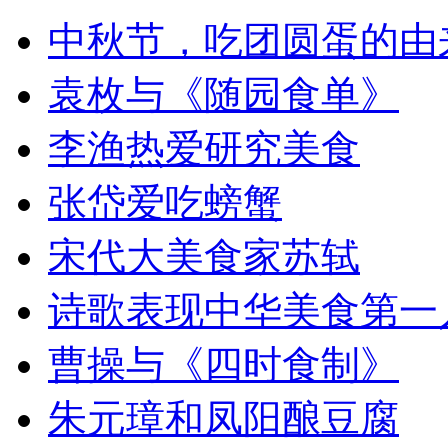
中秋节，吃团圆蛋的由
袁枚与《随园食单》
李渔热爱研究美食
张岱爱吃螃蟹
宋代大美食家苏轼
诗歌表现中华美食第一
曹操与《四时食制》
朱元璋和凤阳酿豆腐